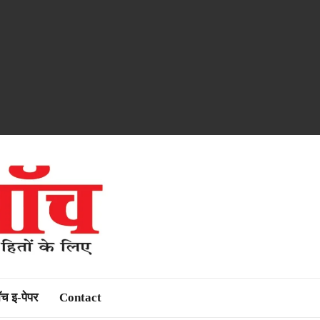
ॉच इ-पेपर
Contact