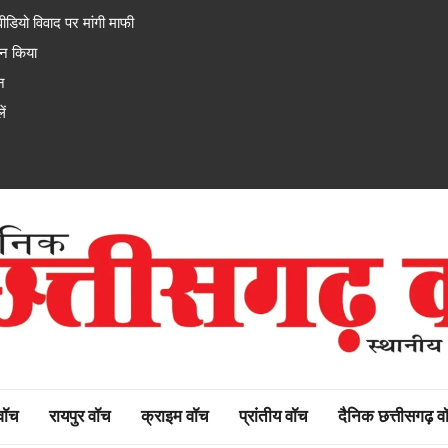
डियो विवाद पर मांगी माफी
जन किया
न
ें
rh watch
 वॉच
रायपुर वॉच
क्राइम वॉच
प्रांतीय वॉच
दैनिक छत्तीसगढ़ व