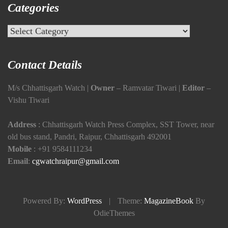
Categories
Categories
Contact Details
M/s Chhattisgarh Watch |
Owner
– Ramvatar Tiwari |
Editor
–
Vishu Tiwari
Address
: Chhattisgarh Watch Press Complex, SST Tower, near
old bus stand, Pandri, Raipur, Chhattisgarh 492001
Mobile
:
+91 9584111234
Email
:
cgwatchraipur@gmail.com
Powered By:
WordPress
|
Theme:
MagazineBook
By
OdieThemes