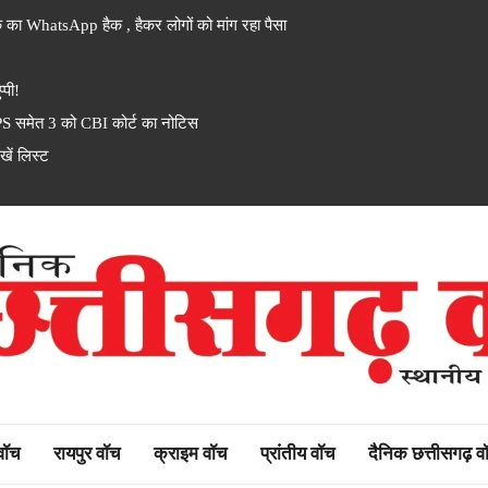
 का WhatsApp हैक , हैकर लोगों को मांग रहा पैसा
्पी!
PS समेत 3 को CBI कोर्ट का नोटिस
ें लिस्ट
rh watch
 वॉच
रायपुर वॉच
क्राइम वॉच
प्रांतीय वॉच
दैनिक छत्तीसगढ़ व