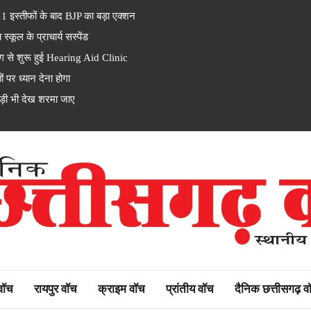
इस्तीफों के बाद BJP का बड़ा एक्शन
ूल के प्राचार्य सस्पेंड
से शुरू हुई Hearing Aid Clinic
पर ध्यान देना होगा
ड़ी भी देख शरमा जाए
rh watch
 वॉच
रायपुर वॉच
क्राइम वॉच
प्रांतीय वॉच
दैनिक छत्तीसगढ़ व