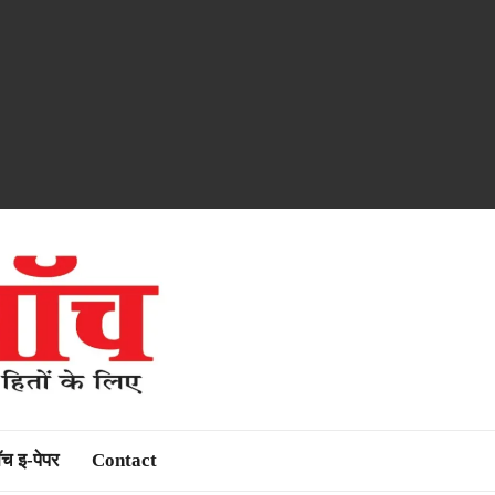
ॉच इ-पेपर
Contact