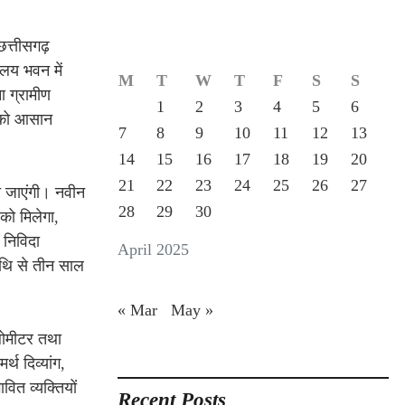
 छत्तीसगढ़
ालय भवन में
M
T
W
T
F
S
S
ा ग्रामीण
1
2
3
4
5
6
 को आसान
7
8
9
10
11
12
13
14
15
16
17
18
19
20
21
22
23
24
25
26
27
ी जाएंगी। नवीन
28
29
30
 को मिलेगा,
 निविदा
April 2025
िथि से तीन साल
« Mar
May »
िलोमीटर तथा
्थ दिव्यांग,
ित व्यक्तियों
Recent Posts