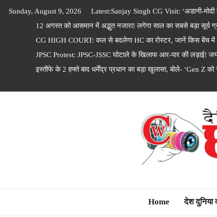
Skip
Sunday, August 9, 2026
Latest:
Sanjay Singh CG Visit: ‘अडानी-मोदी के
to
12 अगस्त को आसमान में अद्भुत नजारा! लगेगा साल का सबसे बड़ा सूर्य ग्रह
content
CG HIGH COURT: कल से बदलेगा HC का रोस्टर, जानें किस बेंच में कौ
JPSC Protest: JPSC-JSSC घोटाले के खिलाफ आर-पार की लड़ाई! जयर
इस्तीफे के 2 हफ्ते बाद धर्मेंद्र प्रधान का बड़ा खुलासा, बोले- ‘Gen Z को
Dainik Chhattisga
Home
देश दुनिया