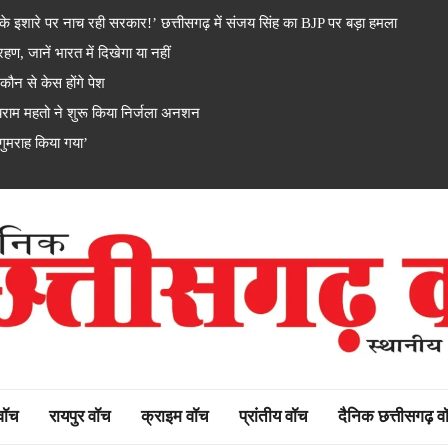
 इशारे पर नाच रही सरकार!’ छत्तीसगढ़ में संजय सिंह का BJP पर बड़ा हमला
ण, जानें भारत में दिखेगा या नहीं
न से केस होंगे पेश
ाम महतो ने शुरू किया निर्जला अनशन
 गुमराह किया गया’
rh watch
 वॉच
रायपुर वॉच
क्राइम वॉच
प्रांतीय वॉच
दैनिक छत्तीसगढ़ व