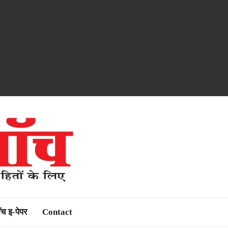
ॉच इ-पेपर
Contact