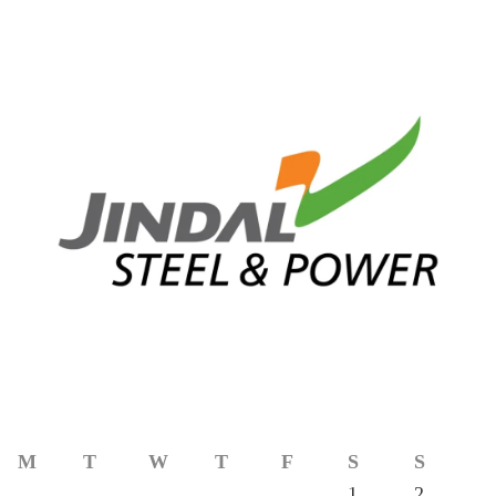
M
T
W
T
F
S
S
1
2