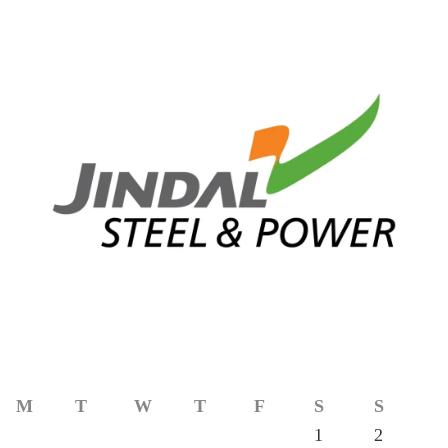
M
T
W
T
F
S
S
1
2