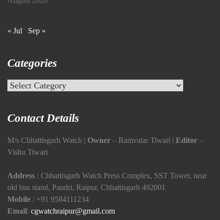
August 2020
« Jul
Sep »
Categories
Categories
Contact Details
M/s Chhattisgarh Watch |
Owner
– Ramvatar Tiwari |
Editor
–
Vishu Tiwari
Address
: Chhattisgarh Watch Press Complex, SST Tower, near
old bus stand, Pandri, Raipur, Chhattisgarh 492001
Mobile
:
+91 9584111234
Email
:
cgwatchraipur@gmail.com