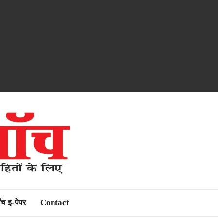
ॉच इ-पेपर
Contact