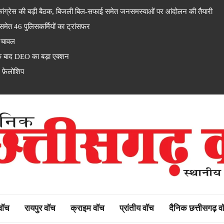
्रेस की बड़ी बैठक, बिजली बिल-सफाई समेत जनसमस्याओं पर आंदोलन की तैयारी
 46 पुलिसकर्मियों का ट्रांसफर
 चावल
के बाद DEO का बड़ा एक्शन
 फ़ेलोशिप
rh watch
 वॉच
रायपुर वॉच
क्राइम वॉच
प्रांतीय वॉच
दैनिक छत्तीसगढ़ व