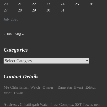
20
21
22
23
24
25
26
27
28
29
30
31
July 2026
« Jun
Aug »
Categories
Categories
Contact Details
M/s Chhattisgarh Watch |
Owner
– Ramvatar Tiwari |
Editor
–
Vishu Tiwari
Address
: Chhattisgarh Watch Press Complex, SST Tower, near