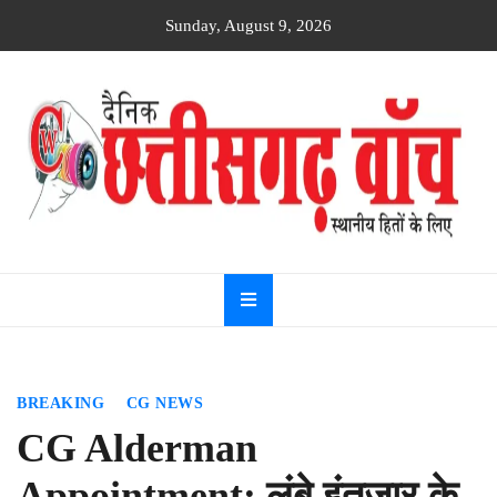
Skip
Sunday, August 9, 2026
to
content
Dainik
Chhattisgarh
watch
BREAKING
CG NEWS
CG Alderman
Appointment: लंबे इंतजार के