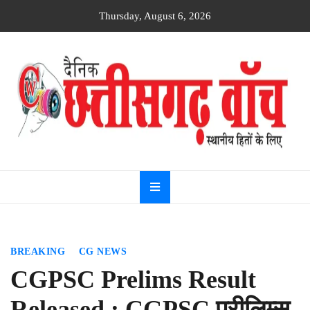
Skip
Thursday, August 6, 2026
to
content
Dainik
Chhattisgarh
watch
BREAKING
CG NEWS
CGPSC Prelims Result
Released : CGPSC प्रीलिम्स