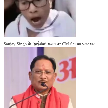
Sanjay Singh के ‘हाईजैक’ बयान पर CM Sai का पलटवार