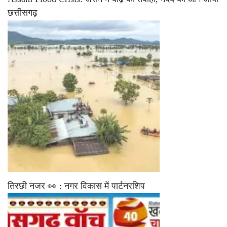
छत्तीसगढ़
तिरछी नजर 👀 : नगर विकास में पार्टनरशिप