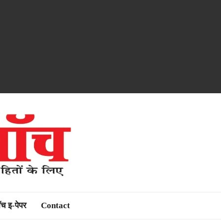
ॉच इ-पेपर
Contact