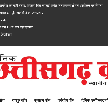
्रेस की बड़ी बैठक, बिजली बिल-सफाई समेत जनसमस्याओं पर आंदोलन की तैयारी
 46 पुलिसकर्मियों का ट्रांसफर
 चावल
के बाद DEO का बड़ा एक्शन
 फ़ेलोशिप
rh watch
 वॉच
रायपुर वॉच
क्राइम वॉच
प्रांतीय वॉच
दैनिक छत्तीसगढ़ व