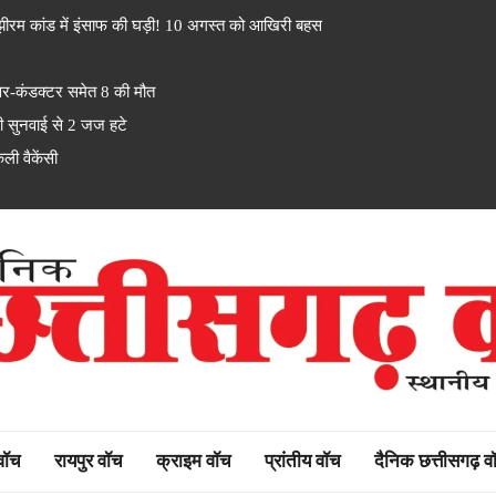
ीरम कांड में इंसाफ की घड़ी! 10 अगस्त को आखिरी बहस
कंडक्टर समेत 8 की मौत
ी सुनवाई से 2 जज हटे
ी वैकेंसी
rh watch
 वॉच
रायपुर वॉच
क्राइम वॉच
प्रांतीय वॉच
दैनिक छत्तीसगढ़ व