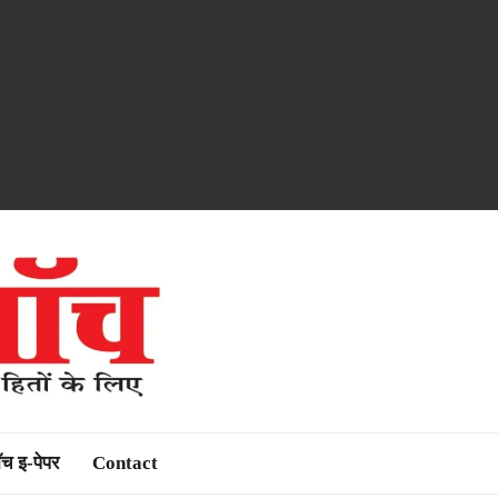
ॉच इ-पेपर
Contact