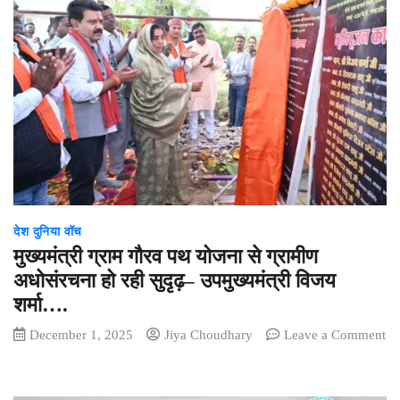
में
कम
हुआ
सफेद
बाघों
का
कुनबा,
10
वर्षीय
बाघिन
जया
देश दुनिया वॉच
की
मौत,
मुख्यमंत्री ग्राम गौरव पथ योजना से ग्रामीण
जानें
अधोसंरचना हो रही सुदृढ़– उपमुख्यमंत्री विजय
किस
शर्मा….
वजह
से
December 1, 2025
Jiya Choudhary
Leave a Comment
गई
on
जान..!!
मुख्यमंत्री
ग्राम