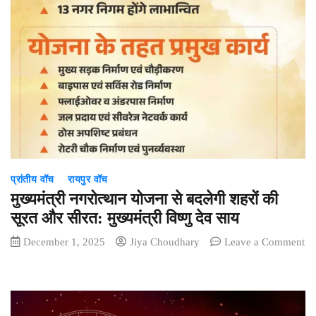
ने
बिरेझर
उपार्जन
केन्द्र
में
किसानों
से
ली
धान
खरीदी
की
प्रांतीय वॉच
रायपुर वॉच
जानकारी….
मुख्यमंत्री नगरोत्थान योजना से बदलेगी शहरों की
सूरत और सीरत: मुख्यमंत्री विष्णु देव साय
December 1, 2025
Jiya Choudhary
Leave a Comment
on
मुख्यमंत्री
नगरोत्थान
योजना