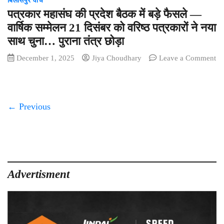
बिलासपुर वॉच
मेमोरियल
पत्रकार महासंघ की प्रदेश बैठक में बड़े फैसले —
कॉलेज,
सकरी
वार्षिक सम्मेलन 21 दिसंबर को वरिष्ठ पत्रकारों ने नया
–
साथ चुना… पुराना तंत्र छोड़ा
राष्ट्रीय
सेवा
December 1, 2025
Jiya Choudhary
Leave a Comment
योजना
on
इकाई
पत्रकार
का
महासंघ
सात
की
← Previous
दिवसीय
प्रदेश
विशेष
बैठक
शिविर
में
सक्रिय
बड़े
रूप
फैसले
से
—
Advertisment
ज़ारी
वार्षिक
सम्मेलन
21
दिसंबर
को