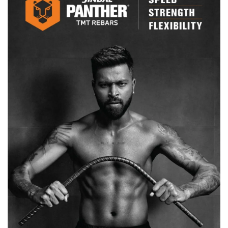
वरिष्ठ
पत्रकारों
ने
नया
साथ
चुना…
पुराना
तंत्र
छोड़ा