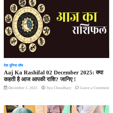
2
दिसंबर
2025:
आज
2
दिसंबर
2025
का
शुभ
मुहूर्त,
राहु
देश दुनिया वॉच
काल,
आज
Aaj Ka Rashifal 02 December 2025: क्या
की
कहती है आज आपकी राशि? जानिए !
तिथि
December 1, 2025
Jiya Choudhary
Leave a Comment
और
on
ग्रह
Aaj
Ka
Rashifal