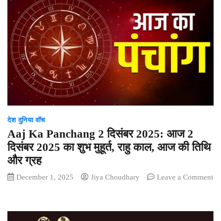
से
बदलेगी
शहरों
की
सूरत
और
सीरत:
मुख्यमंत्री
विष्णु
देव
साय
देश दुनिया वॉच
Aaj Ka Panchang 2 दिसंबर 2025: आज 2
दिसंबर 2025 का शुभ मुहूर्त, राहु काल, आज की तिथि
और ग्रह
December 1, 2025
Jiya Choudhary
Leave a Comment
on
Aaj
Ka
Panchang