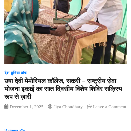
02
December
2025:
क्या
कहती
है
आज
आपकी
राशि?
जानिए
!
देश दुनिया वॉच
उषा देवी मेमोरियल कॉलेज, सकरी – राष्ट्रीय सेवा
योजना इकाई का सात दिवसीय विशेष शिविर सक्रिय
रूप से ज़ारी
December 1, 2025
Jiya Choudhary
Leave a Comment
on
उषा
देवी