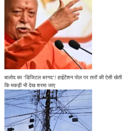
बालोद का ‘डिजिटल बरगद’! हाईटेंशन पोल पर तारों की ऐसी खेती
कि मकड़ी भी देख शरमा जाए