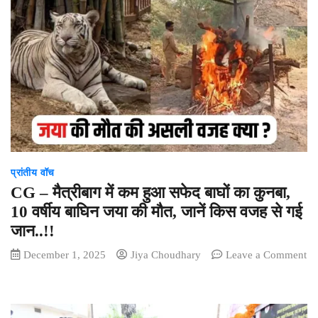
के
प्रदेश
अध्यक्ष
जिला
बिलासपुर
बिल्हा
विधानसभा
छेत्र
मे
हुआ
आगमन
प्रांतीय वॉच
CG – मैत्रीबाग में कम हुआ सफेद बाघों का कुनबा,
10 वर्षीय बाघिन जया की मौत, जानें किस वजह से गई
जान..!!
December 1, 2025
Jiya Choudhary
Leave a Comment
on
CG
–
मैत्रीबाग