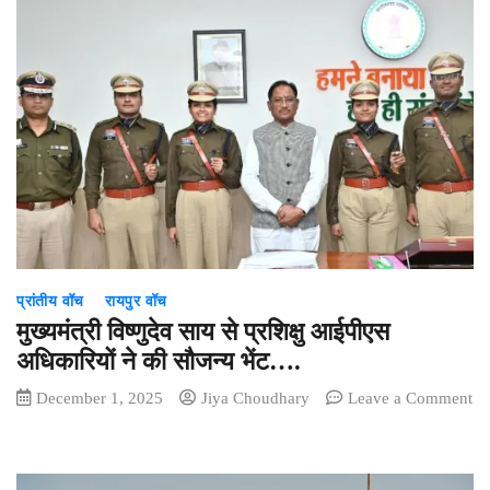
गौरव
पथ
योजना
से
ग्रामीण
अधोसंरचना
हो
रही
सुदृढ़–
उपमुख्यमंत्री
विजय
शर्मा….
प्रांतीय वॉच
रायपुर वॉच
मुख्यमंत्री विष्णुदेव साय से प्रशिक्षु आईपीएस
अधिकारियों ने की सौजन्य भेंट….
December 1, 2025
Jiya Choudhary
Leave a Comment
on
मुख्यमंत्री
विष्णुदेव