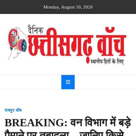
Skip
Monday, August 10, 2026
to
content
Dainik
Chhattisgarh
watch
रायपुर वॉच
BREAKING: वन विभाग में बड़े
पैमाने पर तबादला…जानिए किसे