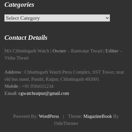
Categories
Categories
Contact Details
M/s Chhattisgarh Watch |
Owner
– Ramvatar Tiwari |
Editor
–
Vishu Tiwari
Address
: Chhattisgarh Watch Press Complex, SST Tower, near
old bus stand, Pandri, Raipur, Chhattisgarh 492001
Mobile
:
+91 9584111234
Email
:
cgwatchraipur@gmail.com
Powered By:
WordPress
|
Theme:
MagazineBook
By
OdieThemes