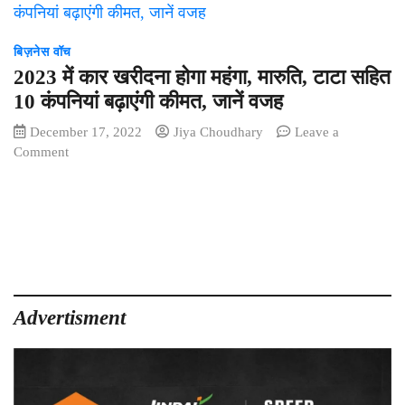
बिज़नेस वॉच
2023 में कार खरीदना होगा महंगा, मारुति, टाटा सहित
10 कंपनियां बढ़ाएंगी कीमत, जानें वजह
December 17, 2022
Jiya Choudhary
Leave a
on
Comment
2023
में
कार
खरीदना
होगा
महंगा,
मारुति,
टाटा
Advertisment
सहित
10
कंपनियां
बढ़ाएंगी