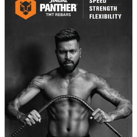
कीमत,
जानें
वजह