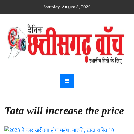
Skip
Saturday, August 8, 2026
to
content
Dainik
Chhattisgarh
watch
Tata will increase the price