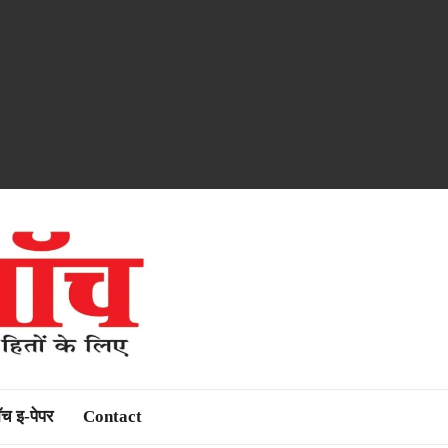
ॉच इ-पेपर
Contact