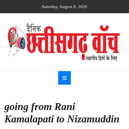
Skip
Saturday, August 8, 2026
to
content
Dainik
Chhattisgarh
watch
going from Rani
Kamalapati to Nizamuddin