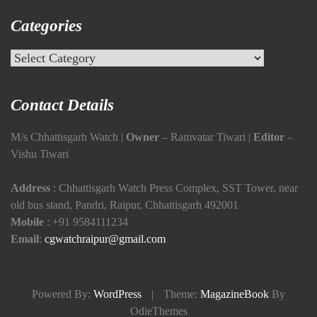
Categories
Categories
Contact Details
M/s Chhattisgarh Watch |
Owner
– Ramvatar Tiwari |
Editor
–
Vishu Tiwari
Address
: Chhattisgarh Watch Press Complex, SST Tower, near
old bus stand, Pandri, Raipur, Chhattisgarh 492001
Mobile
:
+91 9584111234
Email
:
cgwatchraipur@gmail.com
Powered By:
WordPress
|
Theme:
MagazineBook
By
OdieThemes