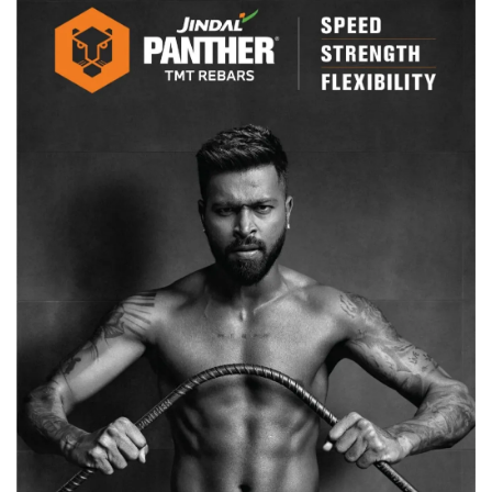
रही
थी,
दमकल
टीम
मौके
पर