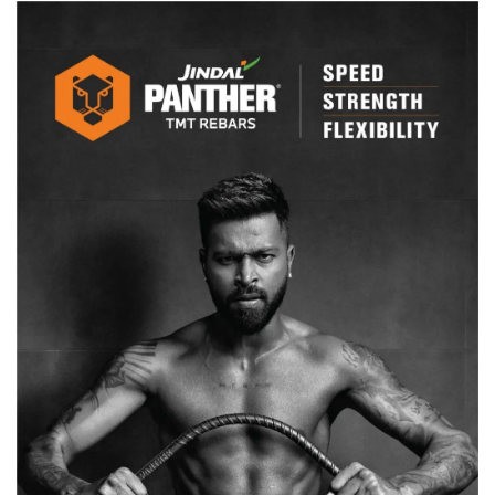
का
खजाना
:
बृजमोहन