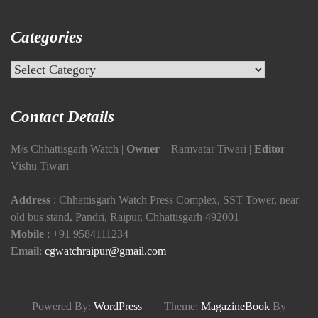
Categories
Categories
Contact Details
M/s Chhattisgarh Watch |
Owner
– Ramvatar Tiwari |
Editor
–
Vishu Tiwari
Address
: Chhattisgarh Watch Press Complex, SST Tower, near
old bus stand, Pandri, Raipur, Chhattisgarh 492001
Mobile
:
+91 9584111234
Email
:
cgwatchraipur@gmail.com
Powered By:
WordPress
|
Theme:
MagazineBook
By