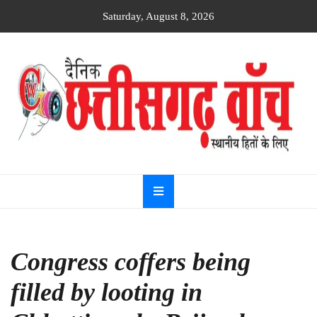
Skip
Saturday, August 8, 2026
to
content
Dainik
Chhattisgarh
watch
Congress coffers being
filled by looting in