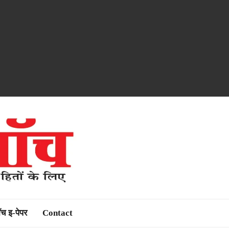
ॉच इ-पेपर
Contact