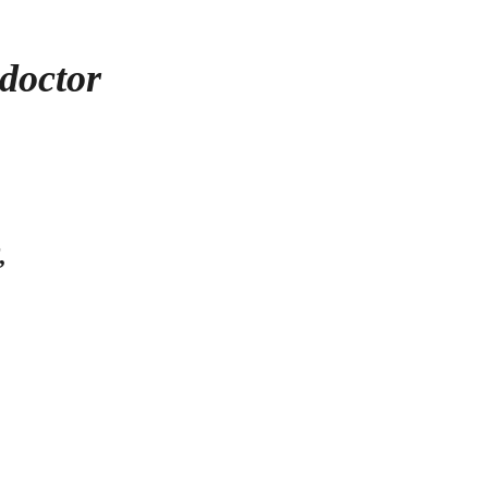
 doctor
,
ाही
पा
्रेस