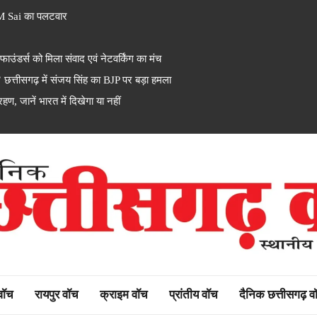
M Sai का पलटवार
ंडर्स को मिला संवाद एवं नेटवर्किंग का मंच
त्तीसगढ़ में संजय सिंह का BJP पर बड़ा हमला
ण, जानें भारत में दिखेगा या नहीं
rh watch
 वॉच
रायपुर वॉच
क्राइम वॉच
प्रांतीय वॉच
दैनिक छत्तीसगढ़ व