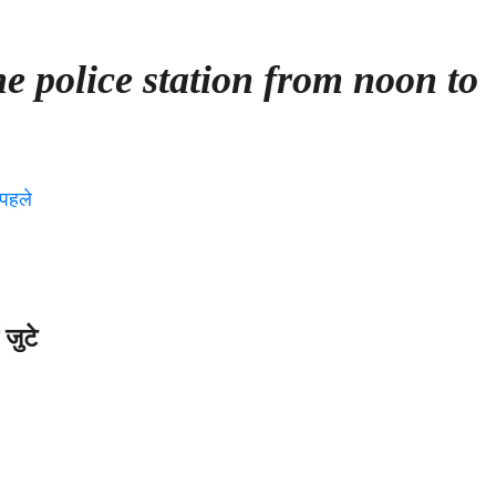
he police station from noon to
 जुटे
on
ूल्हे
को
चाहिए