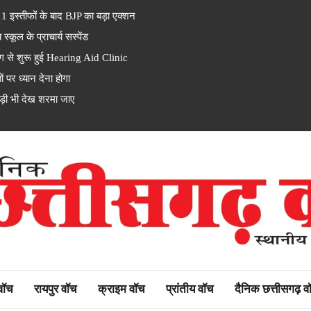
इस्तीफों के बाद BJP का बड़ा एक्शन
ूल के प्राचार्य सस्पेंड
से शुरू हुई Hearing Aid Clinic
पर ध्यान देना होगा
ड़ी भी देख शरमा जाए
rh watch
 वॉच
रायपुर वॉच
क्राइम वॉच
प्रांतीय वॉच
दैनिक छत्तीसगढ़ व