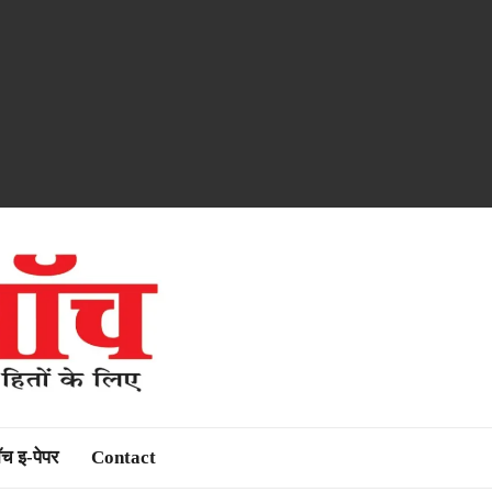
ॉच इ-पेपर
Contact