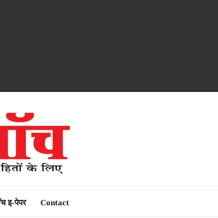
ॉच इ-पेपर
Contact