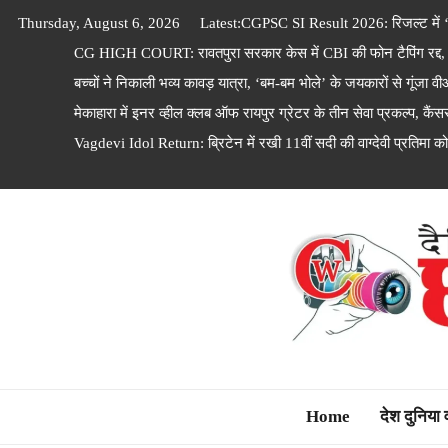
Skip
Thursday, August 6, 2026
Latest:
CGPSC SI Result 2026: रिजल्ट में
to
CG HIGH COURT: रावतपुरा सरकार केस में CBI की फोन टैपिंग रद्द, रिकॉर
content
बच्चों ने निकाली भव्य कावड़ यात्रा, ‘बम-बम भोले’ के जयकारों से गूंजा व
मेकाहारा में इनर व्हील क्लब ऑफ रायपुर ग्रेटर के तीन सेवा प्रकल्प, कै
Vagdevi Idol Return: ब्रिटेन में रखी 11वीं सदी की वाग्देवी प्रतिमा को
Dainik Chhattisga
Home
देश दुनिया