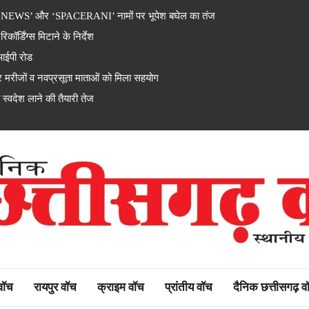
 ‘NEWS’ और ‘SPACERANI’ नामों पर भूपेश बघेल का तंज
्डिंग्स मिटाने के निर्देश
ीआईपी रोड
ंसर मरीजों व नवप्रसूता माताओं को मिला सहयोग
 स्वदेश लाने की तैयारी तेज
rh watch
 वॉच
रायपुर वॉच
क्राइम वॉच
प्रांतीय वॉच
दैनिक छत्तीसगढ़ व