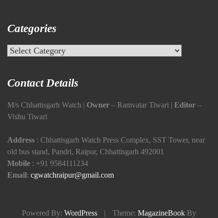
Categories
Categories
Contact Details
M/s Chhattisgarh Watch |
Owner
– Ramvatar Tiwari |
Editor
–
Vishu Tiwari
Address
: Chhattisgarh Watch Press Complex, SST Tower, near
old bus stand, Pandri, Raipur, Chhattisgarh 492001
Mobile
:
+91 9584111234
Email
:
cgwatchraipur@gmail.com
Powered By:
WordPress
|
Theme:
MagazineBook
By