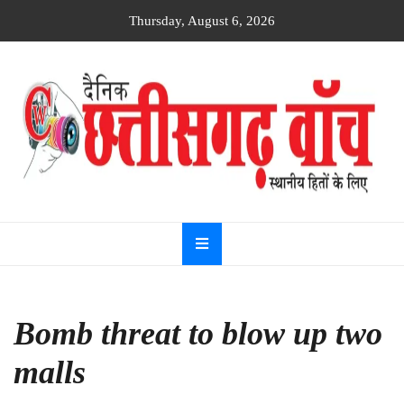
Skip
Thursday, August 6, 2026
to
content
Dainik
Chhattisgarh
watch
Bomb threat to blow up two
malls