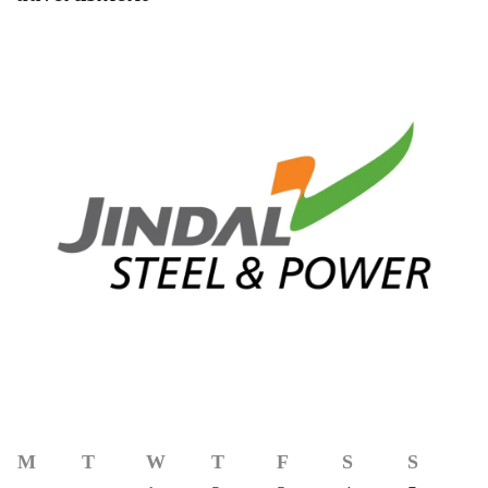
M
T
W
T
F
S
S