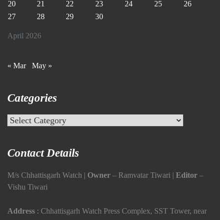
20
21
22
23
24
25
26
27
28
29
30
April 2026
« Mar
May »
Categories
Categories
Contact Details
M/s Chhattisgarh Watch |
Owner
– Ramvatar Tiwari |
Editor
–
Vishu Tiwari
Address
: Chhattisgarh Watch Press Complex, SST Tower, near