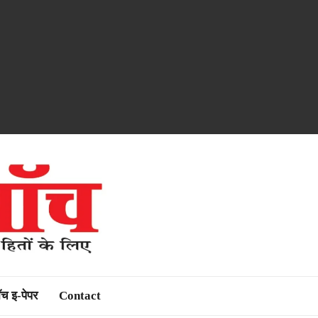
ॉच इ-पेपर
Contact