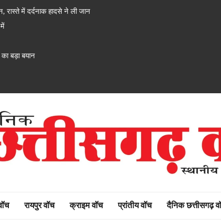
, रास्ते में दर्दनाक हादसे ने ली जान
ें
ी का बड़ा बयान
rh watch
 वॉच
रायपुर वॉच
क्राइम वॉच
प्रांतीय वॉच
दैनिक छत्तीसगढ़ व