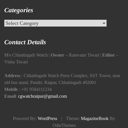
Categories
Categories
Contact Details
M/s Chhattisgarh Watch |
Owner
– Ramvatar Tiwari |
Editor
–
Vishu Tiwari
Address
: Chhattisgarh Watch Press Complex, SST Tower, near
old bus stand, Pandri, Raipur, Chhattisgarh 492001
Mobile
:
+91 9584111234
Email
:
cgwatchraipur@gmail.com
Powered By:
WordPress
|
Theme:
MagazineBook
By
OdieThemes