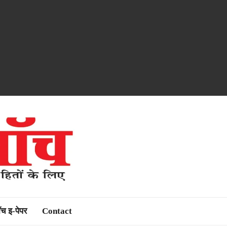
ॉच इ-पेपर
Contact