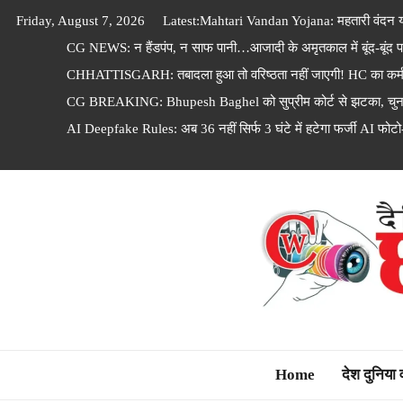
Skip
Friday, August 7, 2026
Latest:
Mahtari Vandan Yojana: महतारी वंदन यो
to
CG NEWS: न हैंडपंप, न साफ पानी…आजादी के अमृतकाल में बूंद-बूंद पा
content
CHHATTISGARH: तबादला हुआ तो वरिष्ठता नहीं जाएगी! HC का कर्मचारि
CG BREAKING: Bhupesh Baghel को सुप्रीम कोर्ट से झटका, चुनाव
AI Deepfake Rules: अब 36 नहीं सिर्फ 3 घंटे में हटेगा फर्जी AI फोटो
Dainik Chhattisga
Home
देश दुनिया