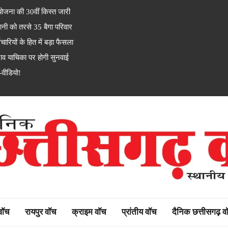
जना की 30वीं किस्त जारी
नी को तरसे 35 बैगा परिवार
यों के हित में बड़ा फैसला
 याचिका पर होगी सुनवाई
-वीडियो!
rh watch
 वॉच
रायपुर वॉच
क्राइम वॉच
प्रांतीय वॉच
दैनिक छत्तीसगढ़ व