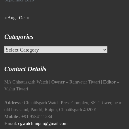
September 2020
« Aug
Oct »
Categories
Categories
Contact Details
M/s Chhattisgarh Watch |
Owner
– Ramvatar Tiwari |
Editor
–
Vishu Tiwari
Address
: Chhattisgarh Watch Press Complex, SST Tower, near
old bus stand, Pandri, Raipur, Chhattisgarh 492001
Mobile
:
+91 9584111234
Email
:
cgwatchraipur@gmail.com