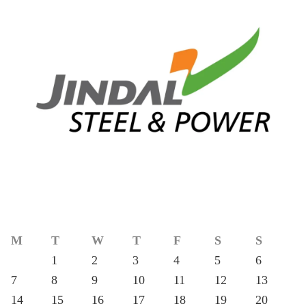
M
T
W
T
F
S
S
1
2
3
4
5
6
7
8
9
10
11
12
13
14
15
16
17
18
19
20