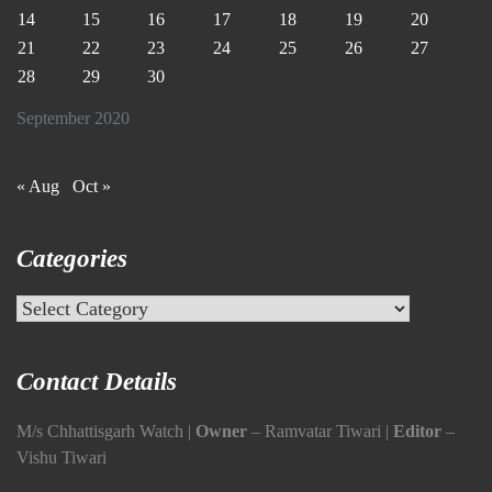
14
15
16
17
18
19
20
21
22
23
24
25
26
27
28
29
30
September 2020
« Aug
Oct »
Categories
Categories
Contact Details
M/s Chhattisgarh Watch |
Owner
– Ramvatar Tiwari |
Editor
–
Vishu Tiwari