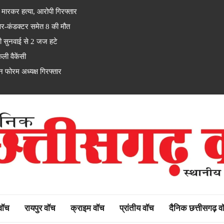
ारकर हत्या, आरोपी गिरफ्तार
कंडक्टर समेत 8 की मौत
ी सुनवाई से 2 जज हटे
ी वैकेंसी
 फोरम अध्यक्ष गिरफ्तार
rh watch
 वॉच
रायपुर वॉच
क्राइम वॉच
प्रांतीय वॉच
दैनिक छत्तीसगढ़ व