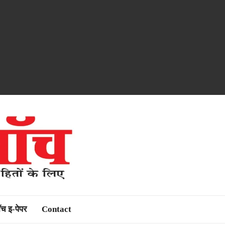
ॉच इ-पेपर
Contact