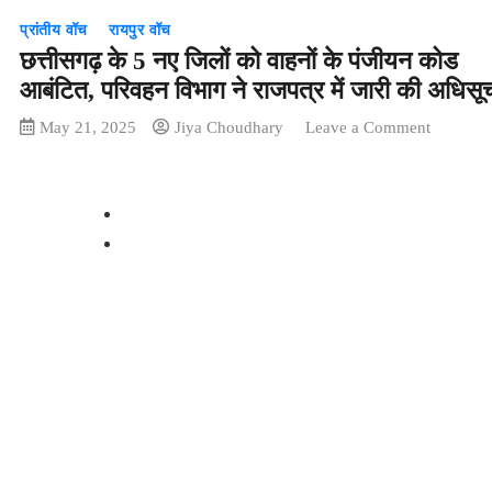
प्रांतीय वॉच
रायपुर वॉच
छत्तीसगढ़ के 5 नए जिलों को वाहनों के पंजीयन कोड
आबंटित, परिवहन विभाग ने राजपत्र में जारी की अधिसू
on
May 21, 2025
Jiya Choudhary
Leave a Comment
छत्तीसगढ़
के
5
नए
जिलों
को
वाहनों
के
पंजीयन
कोड
आबंटित,
परिवहन
विभाग
ने
राजपत्र