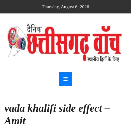
Skip
Thursday, August 6, 2026
to
content
Dainik
Chhattisgarh
watch
vada khalifi side effect –
Amit