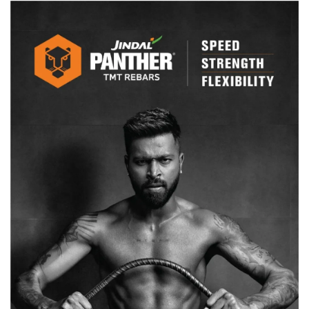
में
जाना
होगा
आसान,
जानिए
नए
फीचर
के
बारे
में