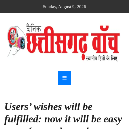
Skip
Sunday, August 9, 2026
to
content
Dainik
Chhattisgarh
watch
Users’ wishes will be
fulfilled: now it will be easy