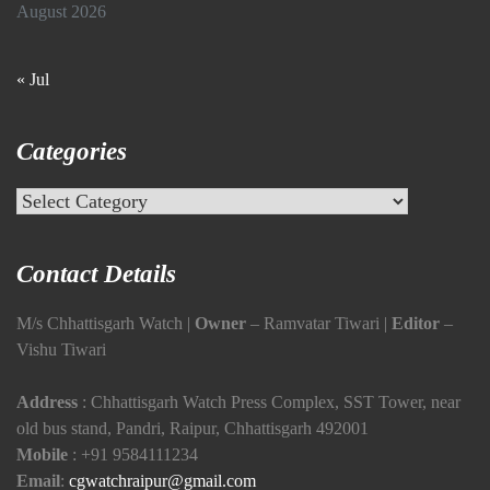
August 2026
« Jul
Categories
Categories
Contact Details
M/s Chhattisgarh Watch |
Owner
– Ramvatar Tiwari |
Editor
–
Vishu Tiwari
Address
: Chhattisgarh Watch Press Complex, SST Tower, near
old bus stand, Pandri, Raipur, Chhattisgarh 492001
Mobile
:
+91 9584111234
Email
:
cgwatchraipur@gmail.com