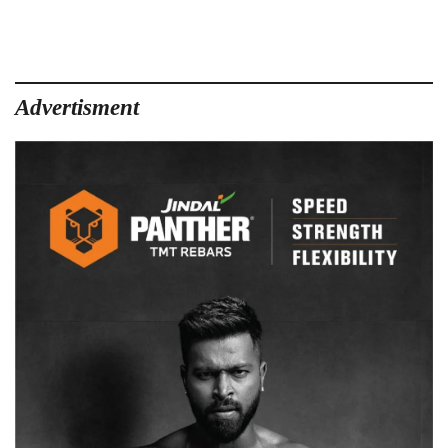
की
मौत
पर
हंगामा
:
Advertisment
मरीजों
के
परिजन
ने
प्रबंधन
पर
लूटने
और
इलाज
में
अनदेख
का
आरोप
लगाया,
स्वास्थ्य