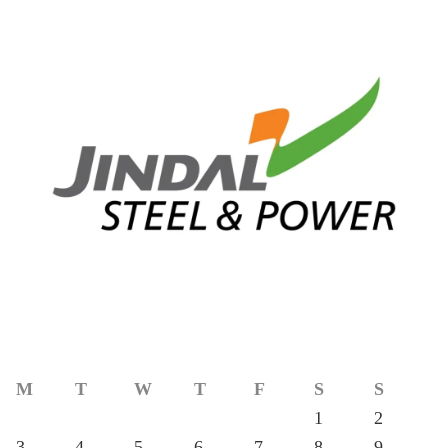
M
T
W
T
F
S
S
1
2
3
4
5
6
7
8
9