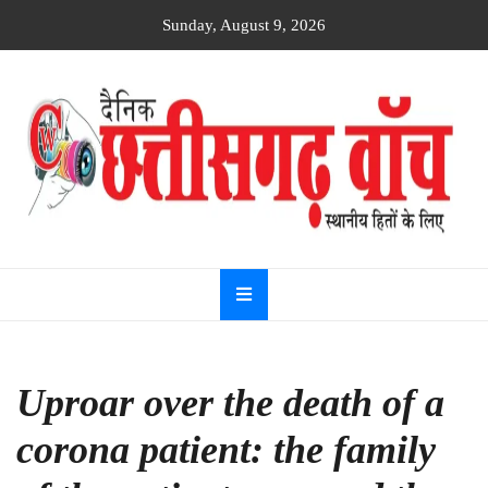
Skip
Sunday, August 9, 2026
to
content
Dainik
Chhattisgarh
watch
Uproar over the death of a
corona patient: the family