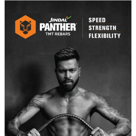
किसानों
की
खड़ी
फसल
बर्बाद