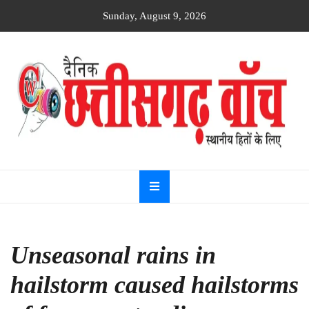
Skip
Sunday, August 9, 2026
to
content
Dainik
Chhattisgarh
watch
Unseasonal rains in
hailstorm caused hailstorms