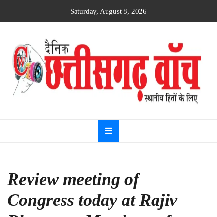
Skip
Saturday, August 8, 2026
to
content
Dainik
Chhattisgarh
watch
Review meeting of
Congress today at Rajiv