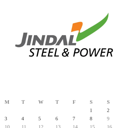
M
T
W
T
F
S
S
1
2
3
4
5
6
7
8
9
10
11
12
13
14
15
16