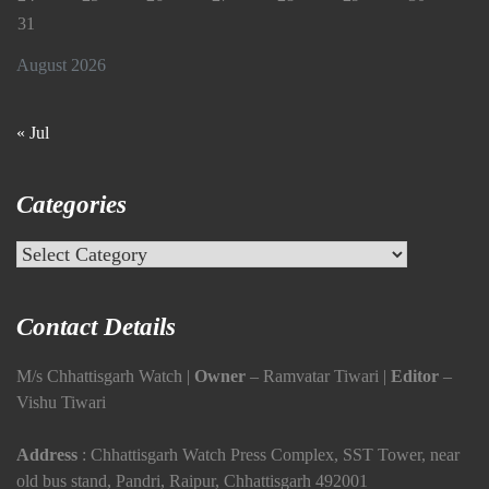
31
August 2026
« Jul
Categories
Categories
Contact Details
M/s Chhattisgarh Watch |
Owner
– Ramvatar Tiwari |
Editor
–
Vishu Tiwari
Address
: Chhattisgarh Watch Press Complex, SST Tower, near
old bus stand, Pandri, Raipur, Chhattisgarh 492001