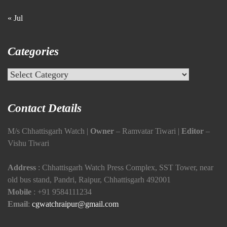
« Jul
Categories
Categories
Contact Details
M/s Chhattisgarh Watch |
Owner
– Ramvatar Tiwari |
Editor
–
Vishu Tiwari
Address
: Chhattisgarh Watch Press Complex, SST Tower, near
old bus stand, Pandri, Raipur, Chhattisgarh 492001
Mobile
:
+91 9584111234
Email
:
cgwatchraipur@gmail.com