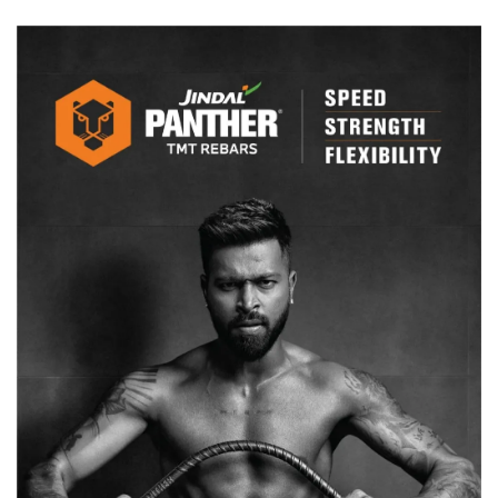
हुआ
परिपत्र,
पंचायत
डायरेक्टरेट
ने
ये
दिये
निर्देश