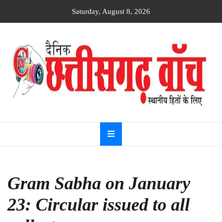
Skip
Saturday, August 8, 2026
to
content
Dainik
Chhattisgarh
watch
Gram Sabha on January
23: Circular issued to all