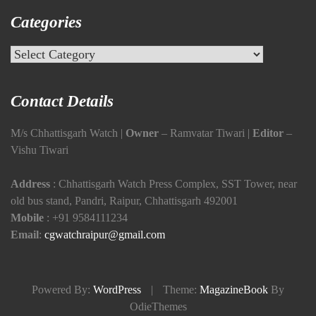
Categories
Categories
Contact Details
M/s Chhattisgarh Watch |
Owner
– Ramvatar Tiwari |
Editor
–
Vishu Tiwari
Address
: Chhattisgarh Watch Press Complex, SST Tower, near
old bus stand, Pandri, Raipur, Chhattisgarh 492001
Mobile
:
+91 9584111234
Email
:
cgwatchraipur@gmail.com
Powered By:
WordPress
|
Theme:
MagazineBook
By
OdieThemes