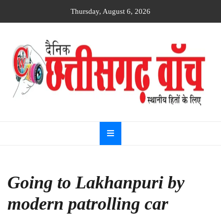
Skip
Thursday, August 6, 2026
to
content
Dainik
Chhattisgarh
watch
Going to Lakhanpuri by
modern patrolling car