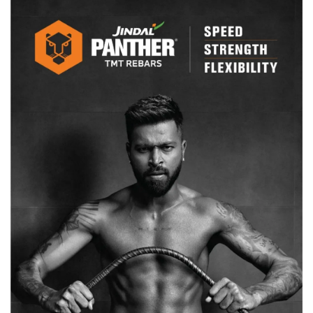
को
दी
समझाइश