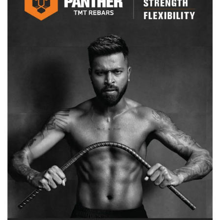
दिया
जन्म,
जिद
पर
अड़े
ससुरालवा