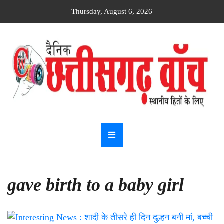
Skip
Thursday, August 6, 2026
to
content
Dainik
Chhattisgarh
watch
gave birth to a baby girl