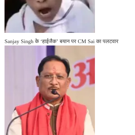
Sanjay Singh के ‘हाईजैक’ बयान पर CM Sai का पलटवार