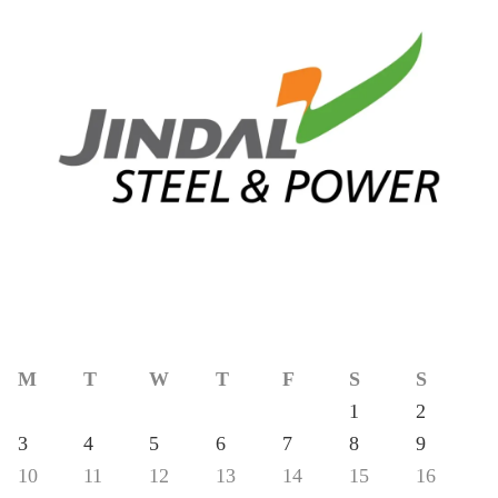
M
T
W
T
F
S
S
1
2
3
4
5
6
7
8
9
10
11
12
13
14
15
16