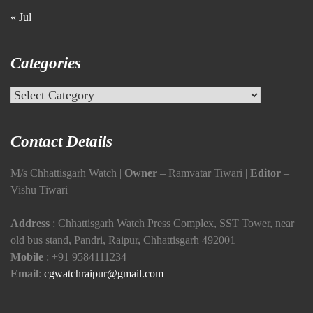
« Jul
Categories
Categories
Contact Details
M/s Chhattisgarh Watch |
Owner
– Ramvatar Tiwari |
Editor
–
Vishu Tiwari
Address
: Chhattisgarh Watch Press Complex, SST Tower, near
old bus stand, Pandri, Raipur, Chhattisgarh 492001
Mobile
:
+91 9584111234
Email
:
cgwatchraipur@gmail.com