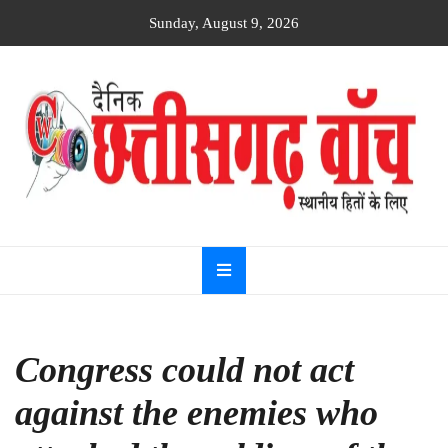
Skip
Sunday, August 9, 2026
to
content
Dainik
Chhattisgarh
watch
Congress could not act
against the enemies who