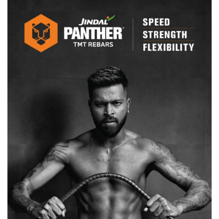
को
किया
लॉन्च