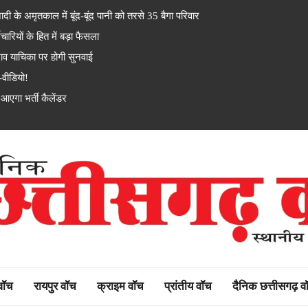
े अमृतकाल में बूंद-बूंद पानी को तरसे 35 बैगा परिवार
यों के हित में बड़ा फैसला
 याचिका पर होगी सुनवाई
-वीडियो!
एगा भर्ती कैलेंडर
rh watch
 वॉच
रायपुर वॉच
क्राइम वॉच
प्रांतीय वॉच
दैनिक छत्तीसगढ़ व