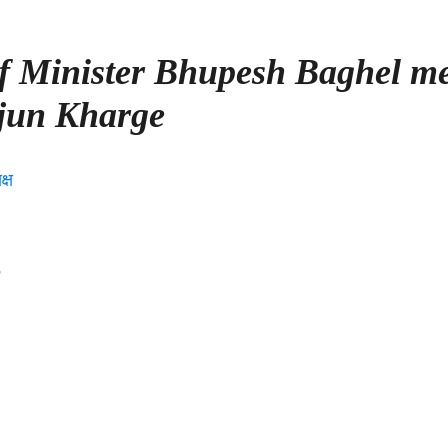
ef Minister Bhupesh Baghel m
rjun Kharge
el
i