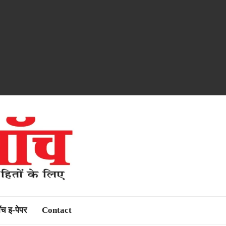
ॉच इ-पेपर
Contact