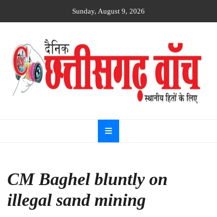
Skip
Sunday, August 9, 2026
to
content
Dainik
Chhattisgarh
watch
CM Baghel bluntly on
illegal sand mining