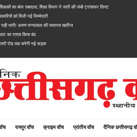
का बंपर तबादला, शिक्षा विभाग ने जारी की जंबो ट्रांसफर लिस्ट
यों को मिली नई जिम्मेदारी
ी भारी! अरुण पन्नालाल की जमानत खारिज
ट का रास्ता किया बंद
मतरी रोड तक बनेगी नई सड़क
rh watch
 वॉच
रायपुर वॉच
क्राइम वॉच
प्रांतीय वॉच
दैनिक छत्तीसगढ़ व