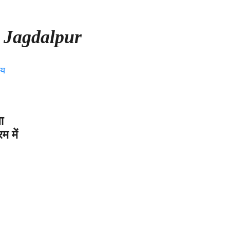
 Jagdalpur
ा
म में
पुर