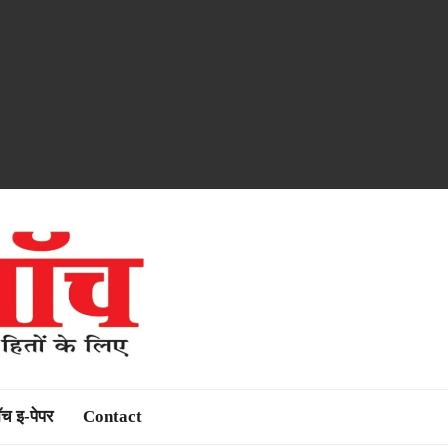
ॉच इ-पेपर
Contact