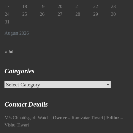
17
18
19
20
21
22
23
24
25
26
27
28
29
30
31
August 2026
« Jul
Categories
Categories
Contact Details
M/s Chhattisgarh Watch |
Owner
– Ramvatar Tiwari |
Editor
–
Vishu Tiwari