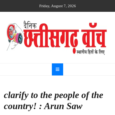
Skip
Friday, August 7, 2026
to
content
Dainik
Chhattisgarh
watch
clarify to the people of the
country! : Arun Saw