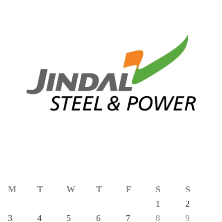
M
T
W
T
F
S
S
1
2
3
4
5
6
7
8
9