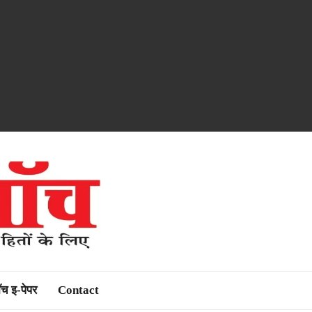
ॉच इ-पेपर
Contact