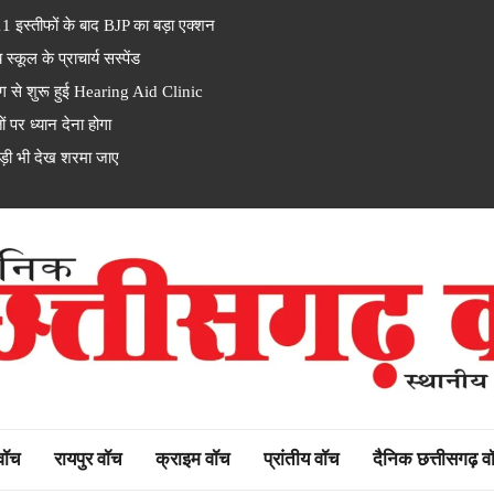
इस्तीफों के बाद BJP का बड़ा एक्शन
ूल के प्राचार्य सस्पेंड
से शुरू हुई Hearing Aid Clinic
पर ध्यान देना होगा
ड़ी भी देख शरमा जाए
rh watch
 वॉच
रायपुर वॉच
क्राइम वॉच
प्रांतीय वॉच
दैनिक छत्तीसगढ़ व