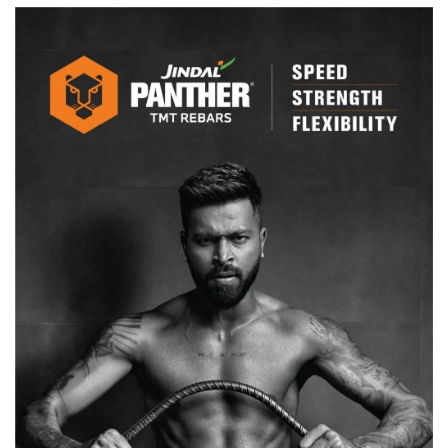
रहे
राशि
परिवर्तन,
राजनीति,
बॉलीवुड
सहित
इन
क्षेत्रों
में
दिखेगा
असर…