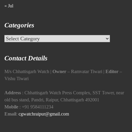
« Jul
Categories
Categories
Contact Details
M/s Chhattisgarh Watch |
Owner
– Ramvatar Tiwari |
Editor
–
Vishu Tiwari
Address
: Chhattisgarh Watch Press Complex, SST Tower, near
old bus stand, Pandri, Raipur, Chhattisgarh 492001
Mobile
:
+91 9584111234
Email
:
cgwatchraipur@gmail.com