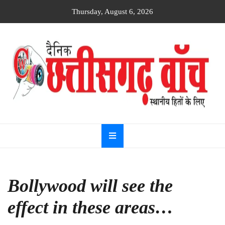
Skip
Thursday, August 6, 2026
to
content
Dainik
Chhattisgarh
watch
Bollywood will see the
effect in these areas…