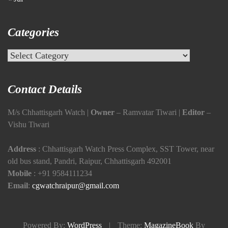
Categories
Categories
Contact Details
M/s Chhattisgarh Watch |
Owner
– Ramvatar Tiwari |
Editor
–
Vishu Tiwari
Address
: Chhattisgarh Watch Press Complex, SST Tower, near
old bus stand, Pandri, Raipur, Chhattisgarh 492001
Mobile
:
+91 9584111234
Email
:
cgwatchraipur@gmail.com
Powered By:
WordPress
|
Theme:
MagazineBook
By