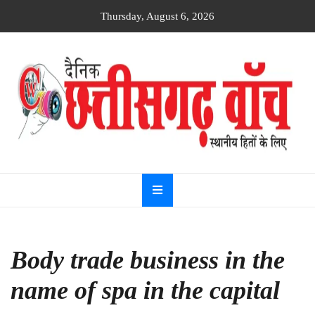
Skip
Thursday, August 6, 2026
to
content
Dainik
Chhattisgarh
watch
Body trade business in the
name of spa in the capital