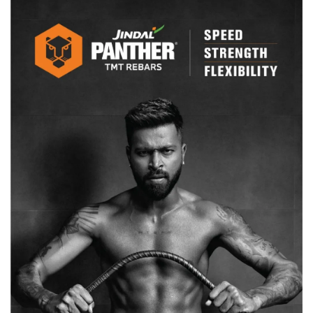
पुलिस
ने
इन
ठिकानों
पर
मारी
रेड,
आरोपियो
के
खिलाफ
अपराध
दर्ज