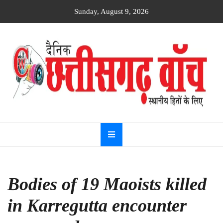
Skip
Sunday, August 9, 2026
to
content
Dainik
Chhattisgarh
watch
Bodies of 19 Maoists killed
in Karregutta encounter