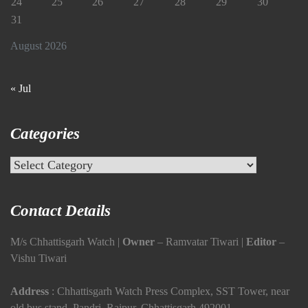
24
25
26
27
28
29
30
31
August 2026
« Jul
Categories
Categories
Contact Details
M/s Chhattisgarh Watch |
Owner
– Ramvatar Tiwari |
Editor
–
Vishu Tiwari
Address
: Chhattisgarh Watch Press Complex, SST Tower, near