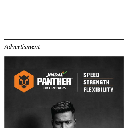
कर्रेगुट्टा
मुठभेड़
में
ढेर
हुए
19
माओवादी
के
Advertisment
शव
बरामद,
कई
बड़े
नामों
की
हुई
पहचान