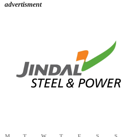
advertisment
M
T
W
T
F
S
S