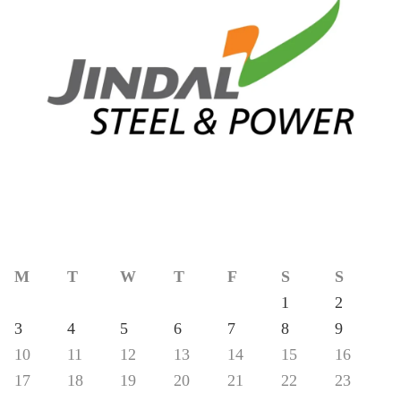
M
T
W
T
F
S
S
1
2
3
4
5
6
7
8
9
10
11
12
13
14
15
16
17
18
19
20
21
22
23