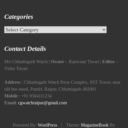
Categories
Categories
Contact Details
M/s Chhattisgarh Watch |
Owner
– Ramvatar Tiwari |
Editor
–
Vishu Tiwari
Address
: Chhattisgarh Watch Press Complex, SST Tower, near
old bus stand, Pandri, Raipur, Chhattisgarh 492001
Mobile
:
+91 9584111234
Email
:
cgwatchraipur@gmail.com
Powered By:
WordPress
|
Theme:
MagazineBook
By