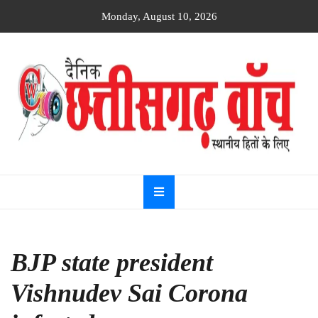
Skip
Monday, August 10, 2026
to
content
Dainik
Chhattisgarh
watch
BJP state president
Vishnudev Sai Corona