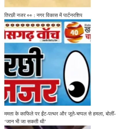
तिरछी नजर 👀 : नगर विकास में पार्टनरशिप
ममता के काफिले पर ईंट-पत्थर और जूते-चप्पल से हमला, बोलीं-
‘जान भी जा सकती थी’