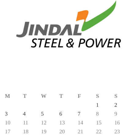
M
T
W
T
F
S
S
1
2
3
4
5
6
7
8
9
10
11
12
13
14
15
16
17
18
19
20
21
22
23