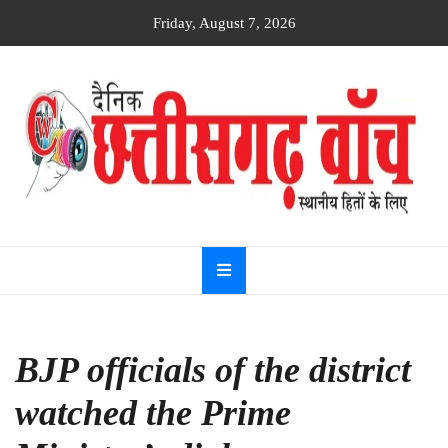
Skip
Friday, August 7, 2026
to
content
Dainik
Chhattisgarh
watch
BJP officials of the district
watched the Prime