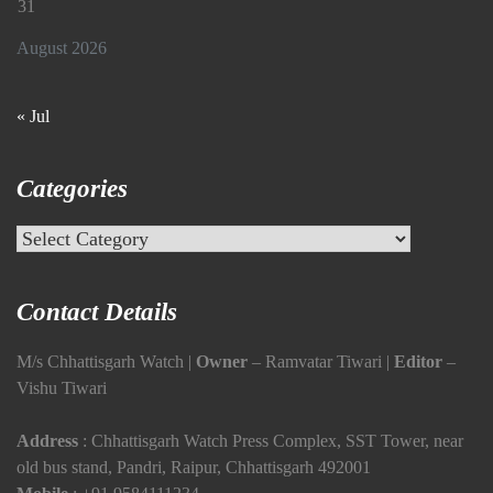
31
August 2026
« Jul
Categories
Categories
Contact Details
M/s Chhattisgarh Watch |
Owner
– Ramvatar Tiwari |
Editor
–
Vishu Tiwari
Address
: Chhattisgarh Watch Press Complex, SST Tower, near
old bus stand, Pandri, Raipur, Chhattisgarh 492001